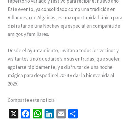
repertorio variado y festivo para recibir el nuevo año.
Este evento, ya consolidado como una tradición en
Villanueva de Algaidas, es una oportunidad única para
disfrutar de una Nochevieja especial en compañía de
amigos y familiares.
Desde el Ayuntamiento, invitan a todos los vecinos y
visitantes a no quedarse sin sus entradas, que suelen
agotarse rápidamente, y a disfrutar de una noche
mágica para despedir el 2024 y dar la bienvenida al
2025.
Comparte esta noticia:
X
Fa
W
Li
E
C
ce
h
n
m
o
b
at
ke
ai
m