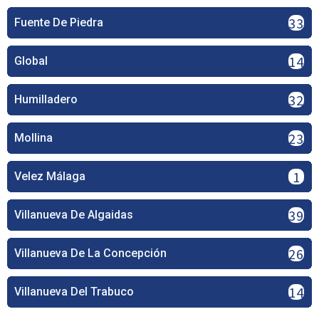
33
Fuente De Piedra
140
Global
32
Humilladero
23
Mollina
1
Velez Málaga
39
Villanueva De Algaidas
26
Villanueva De La Concepción
14
Villanueva Del Trabuco