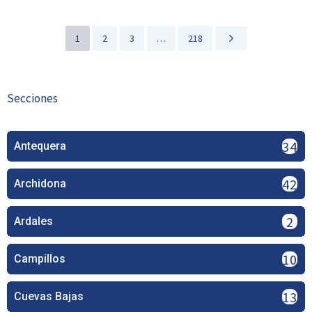
1
2
3
…
218
Secciones
341
Antequera
42
Archidona
2
Ardales
109
Campillos
130
Cuevas Bajas