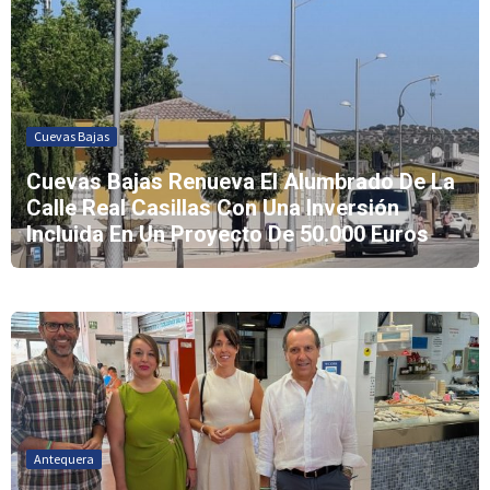
Cuevas Bajas
Cuevas Bajas Renueva El Alumbrado De La
Calle Real Casillas Con Una Inversión
Incluida En Un Proyecto De 50.000 Euros
Antequera