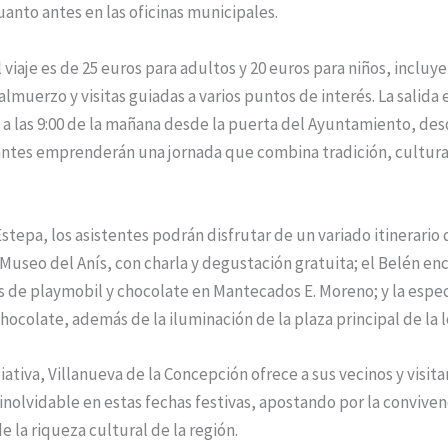
uanto antes en las oficinas municipales.
l viaje es de 25 euros para adultos y 20 euros para niños, incluy
almuerzo y visitas guiadas a varios puntos de interés. La salida 
a las 9:00 de la mañana desde la puerta del Ayuntamiento, de
antes emprenderán una jornada que combina tradición, cultura 
stepa, los asistentes podrán disfrutar de un variado itinerario
l Museo del Anís, con charla y degustación gratuita; el Belén en
s de playmobil y chocolate en Mantecados E. Moreno; y la espe
hocolate, además de la iluminación de la plaza principal de la l
ciativa, Villanueva de la Concepción ofrece a sus vecinos y visit
inolvidable en estas fechas festivas, apostando por la convivenc
 la riqueza cultural de la región.