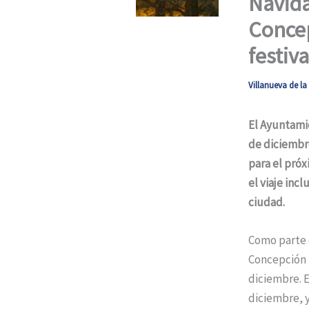
Navida
Concep
festiva
Villanueva de l
El Ayuntamie
de diciembre
para el próx
el viaje inc
ciudad.
Como parte 
Concepción h
diciembre. E
diciembre, y