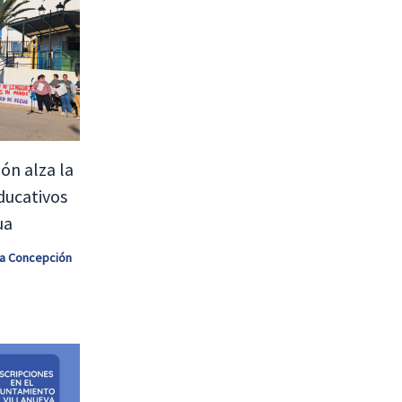
ón alza la
ducativos
ua
 la Concepción