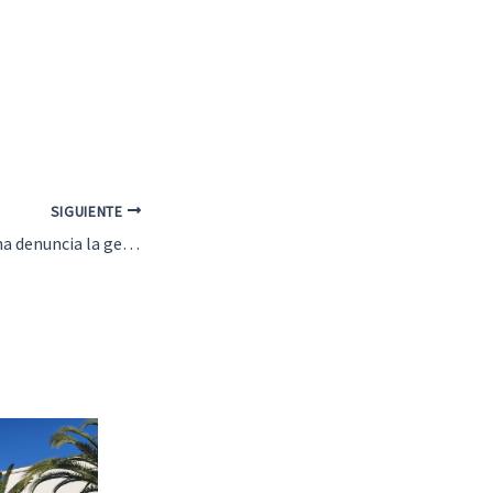
SIGUIENTE
El PSOE de Archidona denuncia la gestión del PP en el Ayuntamiento y respalda a los trabajadores municipales