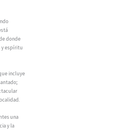
endo
está
sde donde
y espíritu
 que incluye
cantado;
ctacular
ocalidad.
antes una
ia y la