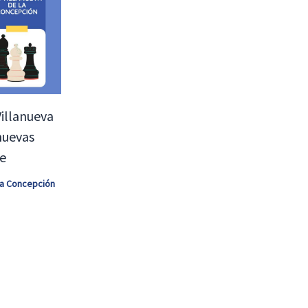
Villanueva
nuevas
te
 la Concepción