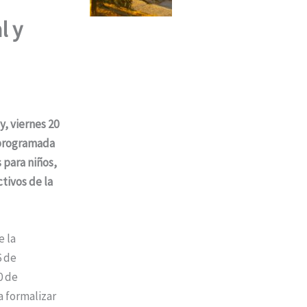
l y
, viernes 20
 programada
 para niños,
ctivos de la
e la
6 de
0 de
a formalizar