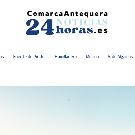
as
Fuente de Piedra
Humilladero
Mollina
V. de Algaidas