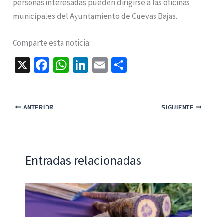
personas interesadas pueden dirigirse a las oficinas
municipales del Ayuntamiento de Cuevas Bajas.
Comparte esta noticia:
X
Fa
W
Li
E
C
ce
h
n
m
o
b
at
ke
ai
m
o
sA
dI
l
p
ANTERIOR
SIGUIENTE
o
p
n
ar
k
p
tir
Entradas relacionadas