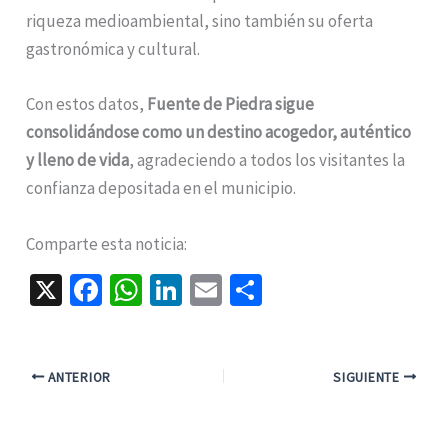
riqueza medioambiental, sino también su oferta
gastronómica y cultural.
Con estos datos,
Fuente de Piedra sigue
consolidándose como un destino acogedor, auténtico
y lleno de vida
, agradeciendo a todos los visitantes la
confianza depositada en el municipio.
Comparte esta noticia:
X
Fa
W
Li
E
C
ce
h
n
m
o
b
at
ke
ai
m
o
sA
dI
l
p
ANTERIOR
SIGUIENTE
o
p
n
ar