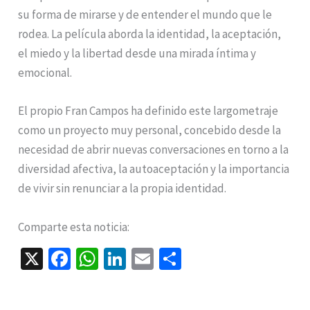
su forma de mirarse y de entender el mundo que le
rodea. La película aborda la identidad, la aceptación,
el miedo y la libertad desde una mirada íntima y
emocional.
El propio Fran Campos ha definido este largometraje
como un proyecto muy personal, concebido desde la
necesidad de abrir nuevas conversaciones en torno a la
diversidad afectiva, la autoaceptación y la importancia
de vivir sin renunciar a la propia identidad.
Comparte esta noticia:
X
Fa
W
Li
E
C
ce
h
n
m
o
b
at
ke
ai
m