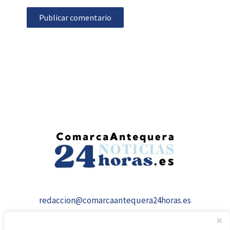
redaccion@comarcaantequera24horas.es