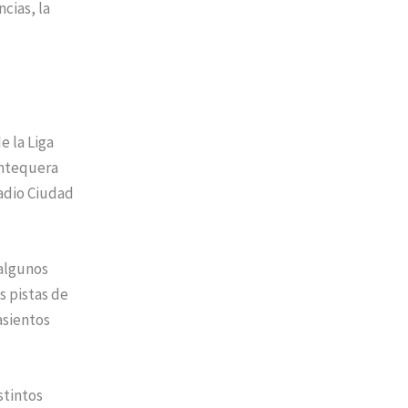
cias, la
e la Liga
Antequera
tadio Ciudad
 algunos
s pistas de
 asientos
stintos