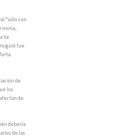
al “solo con
 ironía,
a ha
nsiguió fue
ferta
iación de
ue los
 afectan de
bién debería
rios de las