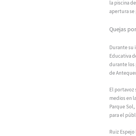
la piscina d
apertura se 
Quejas por
Durante su i
Educativa d
durante los 
de Antequer
El portavoz 
medios en la
Parque Sol, l
para el públ
Ruiz Espejo