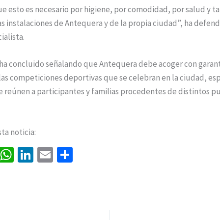
e esto es necesario por higiene, por comodidad, por salud y t
s instalaciones de Antequera y de la propia ciudad”, ha defend
ialista.
 ha concluido señalando que Antequera debe acoger con garant
as competiciones deportivas que se celebran en la ciudad, e
 reúnen a participantes y familias procedentes de distintos pu
a noticia:
Fa
W
Li
E
C
ce
h
n
m
o
b
at
ke
ai
m
o
sA
dI
l
p
o
p
n
ar