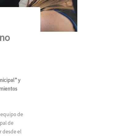
ano
nicipal” y
amientos
l equipo de
pal de
r desde el