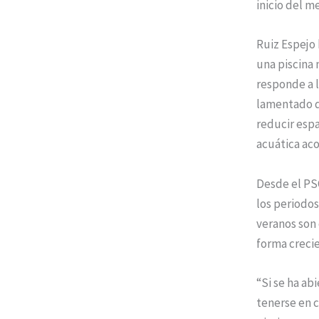
inicio del me
Ruiz Espejo
una piscina 
responde a l
lamentado qu
reducir espa
acuática aco
Desde el PSO
los periodos
veranos son 
forma crecie
“Si se ha ab
tenerse en c