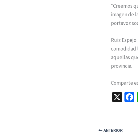
“Creemos qu
imagen de la
portavoz soc
Ruiz Espejo
comodidad l
aquellas que
provincia.
Comparte est
X
ANTERIOR