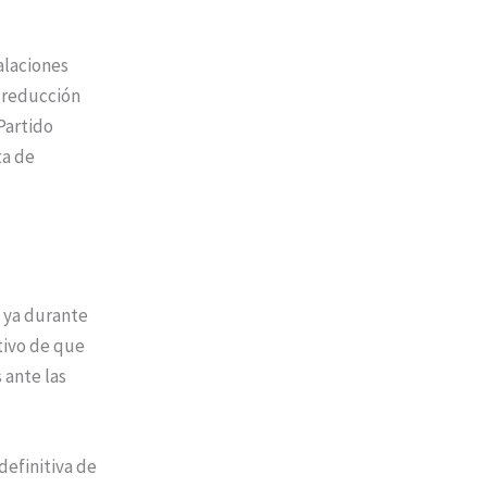
alaciones
a reducción
Partido
ta de
 ya durante
tivo de que
 ante las
definitiva de