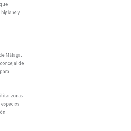
 que
 higiene y
 de Málaga,
 concejal de
 para
litar zonas
r espacios
lón