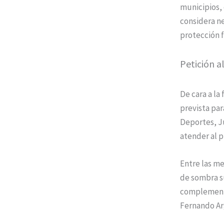
municipios, 
considera n
protección f
Petición a
De cara a la
prevista par
Deportes, Ju
atender al p
Entre las me
de sombra su
complementar
Fernando Ar