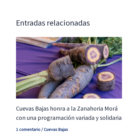
o
p
n
ar
k
p
tir
Entradas relacionadas
Cuevas Bajas honra a la Zanahoria Morá
con una programación variada y solidaria
1 comentario
/
Cuevas Bajas