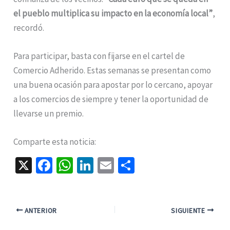
el pueblo multiplica su impacto en la economía local”
,
recordó.
Para participar, basta con fijarse en el cartel de
Comercio Adherido. Estas semanas se presentan como
una buena ocasión para apostar por lo cercano, apoyar
a los comercios de siempre y tener la oportunidad de
llevarse un premio.
Comparte esta noticia:
X
Fa
W
Li
E
C
ce
h
n
m
o
b
at
ke
ai
m
o
sA
dI
l
p
ANTERIOR
SIGUIENTE