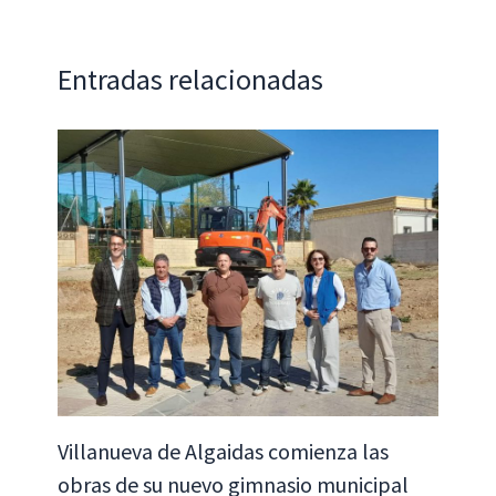
o
p
n
ar
k
p
tir
Entradas relacionadas
Villanueva de Algaidas comienza las
obras de su nuevo gimnasio municipal