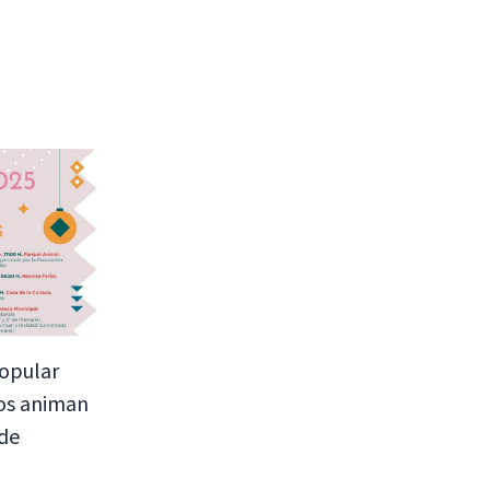
popular
os animan
 de