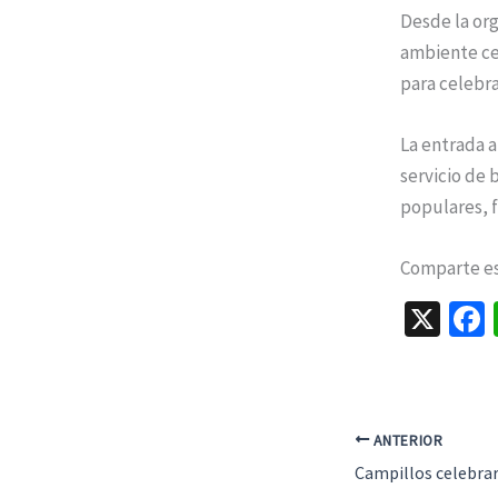
Desde la org
ambiente cer
para celebrar
La entrada a
servicio de 
populares, f
Comparte est
X
ANTERIOR