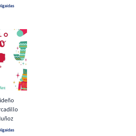
Algaidas
videño
cadillo
Muñoz
Algaidas