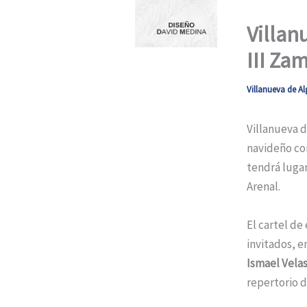
Villan
III Za
Villanueva de Al
Villanueva d
navideño con
tendrá lugar
Arenal.
El cartel de
invitados, e
Ismael Vela
repertorio d