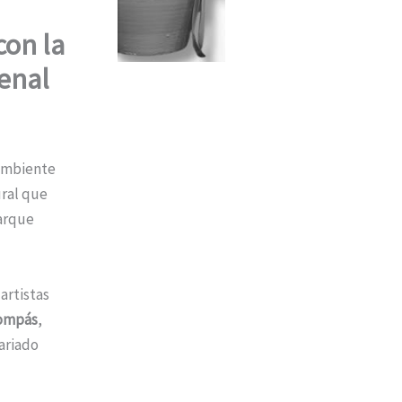
con la
enal
 ambiente
ural que
Parque
artistas
ompás
,
ariado