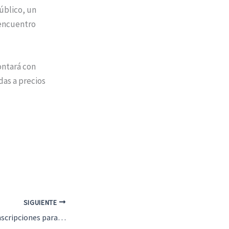
público, un
 encuentro
ontará con
das a precios
SIGUIENTE
Cuevas Bajas abre inscripciones para la V San Silvestre Cueveña del 31 de diciembre