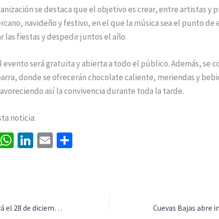
anización se destaca que el objetivo es crear, entre artistas y 
cano, navideño y festivo, en el que la música sea el punto de
 las fiestas y despedir juntos el año.
l evento será gratuita y abierta a todo el público. Además, se c
barra, donde se ofrecerán chocolate caliente, meriendas y bebi
avoreciendo así la convivencia durante toda la tarde.
a noticia:
Fa
W
Li
E
C
ce
h
n
m
o
b
at
ke
ai
m
o
sA
dI
l
p
o
p
n
ar
Campillos celebrará el 28 de diciembre la IX Carrera Solidaria San Silvestre a beneficio de la lucha contra el cáncer
k
p
tir