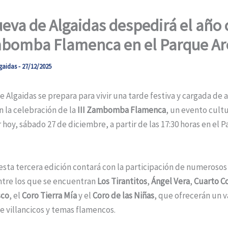
ueva de Algaidas despedirá el año 
mbomba Flamenca en el Parque Ar
gaidas
-
27/12/2025
e Algaidas se prepara para vivir una tarde festiva y cargada de
 la celebración de la
III Zambomba Flamenca
, un evento cult
 hoy, sábado 27 de diciembre, a partir de las 17:30 horas en el 
 esta tercera edición contará con la participación de numerosos 
ntre los que se encuentran
Los Tirantitos
,
Ángel Vera
,
Cuarto C
sco
, el
Coro Tierra Mía
y el
Coro de las Niñas
, que ofrecerán un v
e villancicos y temas flamencos.