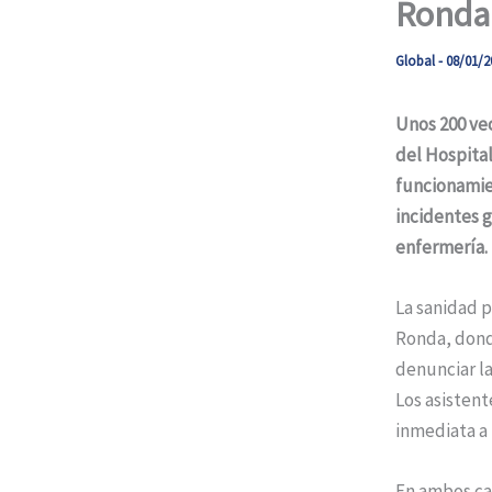
Ronda 
Global
-
08/01/2
Unos 200 ve
del Hospital
funcionamien
incidentes g
enfermería.
La sanidad p
Ronda, dond
denunciar la
Los asistent
inmediata a 
En ambos cas