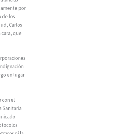
icamente por
 de los
lud, Carlos
a cara, que
orporaciones
indignación
rgo en lugar
a con el
 Sanitaria
unicado
rotocolos
trasos ni la