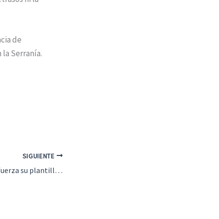
ncia de
 la Serranía.
SIGUIENTE
El Antequera C.F. refuerza su plantilla con Guillem Jaime y Moha Bassele