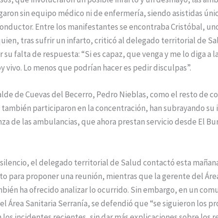
garon sin equipo médico ni de enfermería, siendo asistidas ún
onductor. Entre los manifestantes se encontraba Cristóbal, uno
ien, tras sufrir un infarto, criticó al delegado territorial de Sa
r su falta de respuesta: “Si es capaz, que venga y me lo diga a l
y vivo. Lo menos que podrían hacer es pedir disculpas”.
alde de Cuevas del Becerro, Pedro Nieblas, como el resto de c
 también participaron en la concentración, han subrayando su 
nza de las ambulancias, que ahora prestan servicio desde El Bu
 silencio, el delegado territorial de Salud contactó esta mañan
o para proponer una reunión, mientras que la gerente del Área
bién ha ofrecido analizar lo ocurrido. Sin embargo, en un com
el Área Sanitaria Serranía, se defendió que “se siguieron los p
 los incidentes recientes, sin dar más explicaciones sobre los re