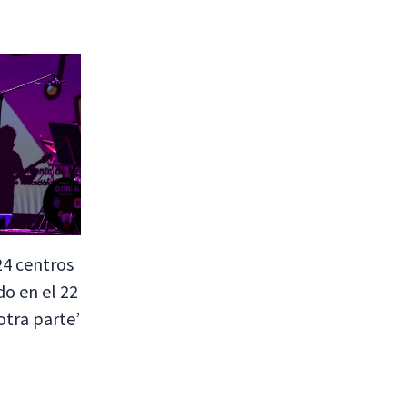
24 centros
do en el 22
otra parte’