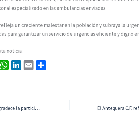
sonal especializado en las ambulancias enviadas.
refleja un creciente malestar en la población y subraya la urge
s para garantizar un servicio de urgencias eficiente y digno en
a noticia:
Fa
W
Li
E
C
ce
h
n
m
o
b
at
ke
ai
m
o
sA
dI
l
p
o
p
n
ar
PSOE Antequera agradece la participación y colaboración en la campaña navideña “Ningún niño, Ninguna Niña Sin Juguete”
k
p
tir