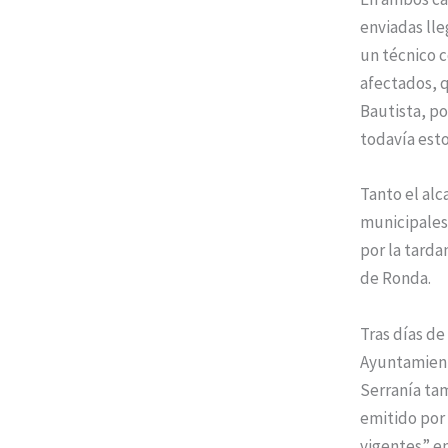
enviadas lle
un técnico c
afectados, qu
Bautista, po
todavía esto
Tanto el alc
municipales
por la tarda
de Ronda.
Tras días de
Ayuntamient
Serranía tam
emitido por 
vigentes” en