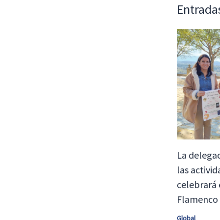
Entrada
La delegac
las activi
celebrará 
Flamenco
Global