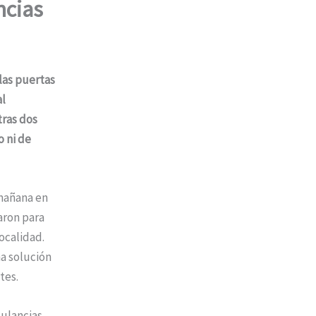
ncias
las puertas
al
tras dos
 ni de
 mañana en
aron para
ocalidad.
na solución
tes.
bulancias