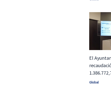
El Ayunta
recaudaci
1.386.772,
Global