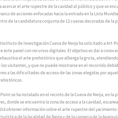
 acercar el arte rupestre de la cavidad al público y que se enc
arco de acciones enfocadas hacia la entrada en la Lista Mundial
ro de la candidatura conjunta de 12 cuevas decoradas de la p
l Instituto de Investigación Cueva de Nerja ha solicitado a Art-Po
e este panel con recursos digitales. El objetivo es dar a conoce
haustiva el arte prehistórico que alberga la gruta, atendiendo 
os visitantes, y que no puede mostrarse en el recorrido debid
omo a las dificultades de acceso de las zonas elegidas por aque
ehistóricos.
-Point se ha instalado en el recinto de la Cueva de Nerja, en la p
s, donde se encuentra la zona de acceso a la cavidad, escanea
drá obtener información sobre el arte rupestre del yacimiento
turística de la localidad de Nerja y de la comarca de la Axarquí