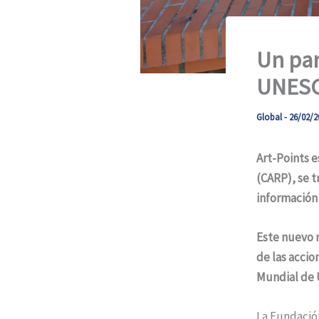
Un pan
UNESCO
Global
-
26/02/2
Art-Points e
(CARP), se 
información
Este nuevo r
de las accio
Mundial de
La Fundación