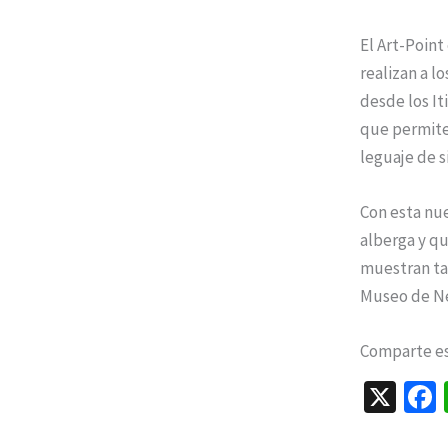
El Art-Poin
realizan a l
desde los It
que permite
leguaje de s
Con esta nue
alberga y qu
muestran tan
Museo de Ne
Comparte est
X