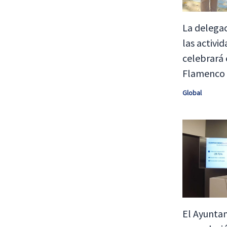
La delegac
las activi
celebrará 
Flamenco
Global
El Ayunta