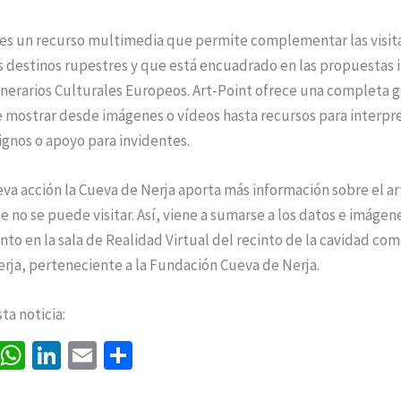
t es un recurso multimedia que permite complementar las visit
os destinos rupestres y que está encuadrado en las propuestas
inerarios Culturales Europeos. Art-Point ofrece una completa gu
 mostrar desde imágenes o vídeos hasta recursos para interpr
ignos o apoyo para invidentes.
va acción la Cueva de Nerja aporta más información sobre el a
e no se puede visitar. Así, viene a sumarse a los datos e imágen
to en la sala de Realidad Virtual del recinto de la cavidad com
rja, perteneciente a la Fundación Cueva de Nerja.
a noticia:
Fa
W
Li
E
C
ce
h
n
m
o