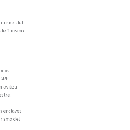
 Turismo del
l de Turismo
opeos
 CARP
 moviliza
estre.
os enclaves
urismo del