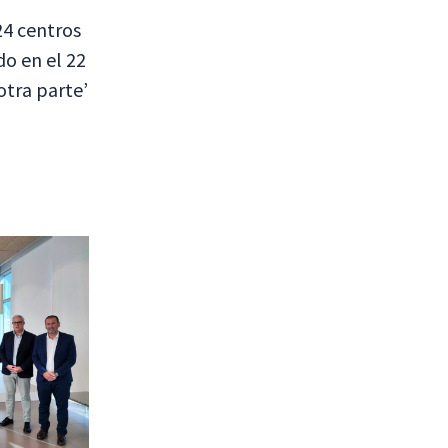
24 centros
do en el 22
otra parte’