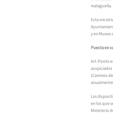
malagueña.
Esta iniciat
Ayuntamiento
y en Museo d
Puesta en va
Art-Points e
auspiciados 
(Caminos del
anualmente u
Los disposit
en los que s
Ministerio d