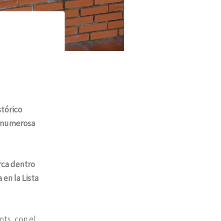
stórico
a numerosa
rca dentro
en la Lista
ts, con el