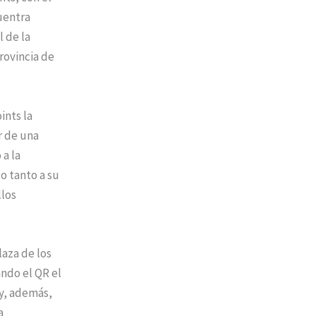
uentra
 de la
rovincia de
ints la
r de una
a la
o tanto a su
llos
laza de los
ndo el QR el
 y, además,
a