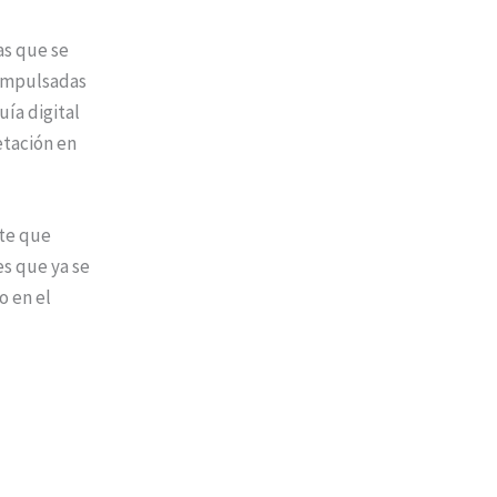
as que se
 impulsadas
ía digital
etación en
rte que
es que ya se
o en el