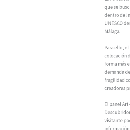
que se busca
dentro del m
UNESCO dent
Málaga.
Para ello, e
colocación d
forma más ex
demanda de l
fragilidad c
creadores pr
El panel Art
Descubridore
visitante po
información 