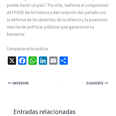
puede hacer un país”. Por ello, reafirma el compromiso
del PSOE de Archidona y del conjunto del partido con
la defensa de los derechos de la infancia y la puesta en
marcha de políticas públicas que garanticen su
bienestar.
Comparte esta noticia:
X
Fa
W
Li
E
C
ce
h
n
m
o
b
at
ke
ai
m
o
sA
dI
l
p
ANTERIOR
SIGUIENTE
o
p
n
ar
k
p
tir
Entradas relacionadas