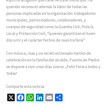
querido reconocer además la labor de todas las
personas implicadas en la organización: trabajadores
municipales, patrocinadores, colaboradores, y
cuerpos de seguridad como la Guardia Civil, Policía
Local y Protección Civil, “quienes garantizan el buen
discurrir y el carácter festivo de nuestra feria”.
Con música, risas y un recién estrenado motivo de
celebración en la familia del alcalde, Fuente de Piedra
se dispone a vivir unos días únicos. ¡Feliz Feria a todos y
todas!
Comparte esta noticia:
X
Fa
W
Li
E
C
ce
h
n
m
o