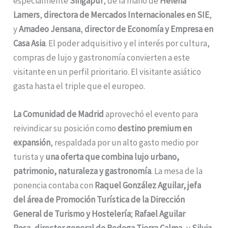
especialmente
Singapur
, de la mano de
Helena
Lamers
,
directora de Mercados Internacionales en SIE
,
y
Amadeo Jensana
,
director de Economía y Empresa en
Casa Asia
. El poder adquisitivo y el interés por cultura,
compras de lujo y gastronomía convierten a este
visitante en un perfil prioritario. El visitante asiático
gasta hasta el triple que el europeo.
La Comunidad de Madrid
aprovechó el evento para
reivindicar su posición como
destino premium en
expansión
, respaldada por un alto gasto medio por
turista y
una oferta que combina lujo urbano,
patrimonio, naturaleza y gastronomía
. La mesa de la
ponencia contaba con
Raquel González Aguilar,
jefa
del área de Promoción Turística de la Dirección
General de Turismo y Hostelería
;
Rafael Aguilar
Rosa
,
director general de Bodega Tierra Calma
, y
Silvia