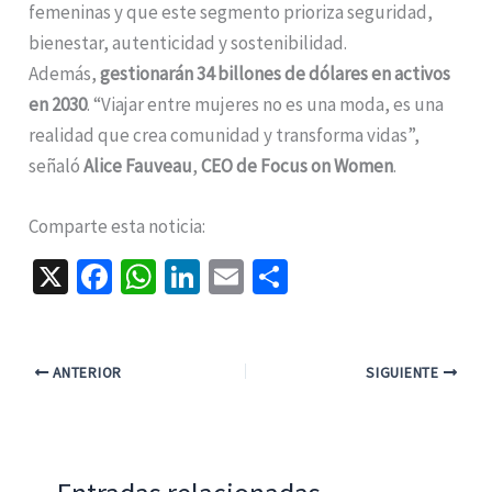
femeninas y que este segmento prioriza seguridad,
bienestar, autenticidad y sostenibilidad.
Además,
gestionarán 34 billones de dólares en activos
en 2030
. “Viajar entre mujeres no es una moda, es una
realidad que crea comunidad y transforma vidas”,
señaló
Alice Fauveau
,
CEO de Focus on Women
.
Comparte esta noticia:
X
Fa
W
Li
E
C
ce
h
n
m
o
b
at
ke
ai
m
o
sA
dI
l
p
ANTERIOR
SIGUIENTE
o
p
n
ar
k
p
tir