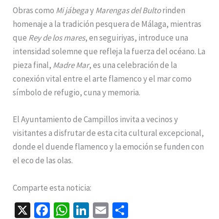
Obras como
Mi jábega
y
Marengas del Bulto
rinden
homenaje a la tradición pesquera de Málaga, mientras
que
Rey de los mares
, en seguiriyas, introduce una
intensidad solemne que refleja la fuerza del océano. La
pieza final,
Madre Mar
, es una celebración de la
conexión vital entre el arte flamenco y el mar como
símbolo de refugio, cuna y memoria.
El Ayuntamiento de Campillos invita a vecinos y
visitantes a disfrutar de esta cita cultural excepcional,
donde el duende flamenco y la emoción se funden con
el eco de las olas.
Comparte esta noticia:
X
Fa
W
Li
E
C