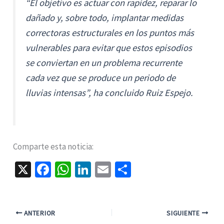
“El objetivo es actuar con rapidez, reparar lo
dañado y, sobre todo, implantar medidas
correctoras estructurales en los puntos más
vulnerables para evitar que estos episodios
se conviertan en un problema recurrente
cada vez que se produce un periodo de
lluvias intensas”, ha concluido Ruiz Espejo.
Comparte esta noticia:
X
Fa
W
Li
E
C
ce
h
n
m
o
b
at
ke
ai
m
o
sA
dI
l
p
ANTERIOR
SIGUIENTE