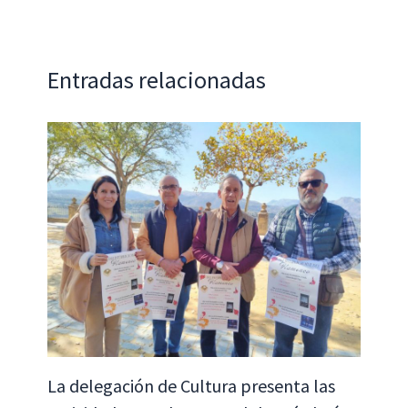
o
p
n
ar
k
p
tir
Entradas relacionadas
La delegación de Cultura presenta las