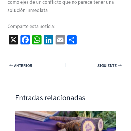
como ejes de un conflicto que no parece tener una
solución inmediata.
Comparte esta noticia:
X
Fa
W
Li
E
C
ce
h
n
m
o
b
at
ke
ai
m
o
sA
dI
l
p
ANTERIOR
SIGUIENTE
o
p
n
ar
k
p
tir
Entradas relacionadas