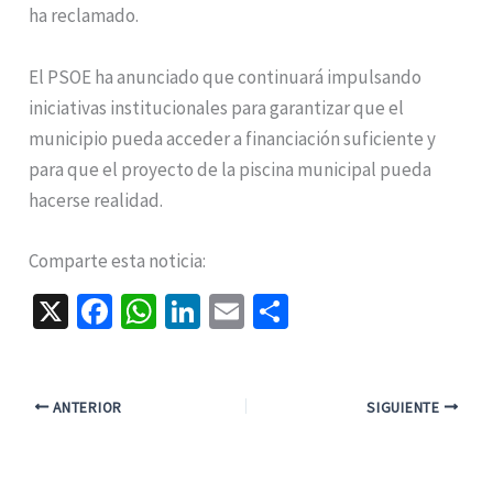
ha reclamado.
El PSOE ha anunciado que continuará impulsando
iniciativas institucionales para garantizar que el
municipio pueda acceder a financiación suficiente y
para que el proyecto de la piscina municipal pueda
hacerse realidad.
Comparte esta noticia:
X
Fa
W
Li
E
C
ce
h
n
m
o
b
at
ke
ai
m
o
sA
dI
l
p
ANTERIOR
SIGUIENTE
o
p
n
ar
k
p
tir