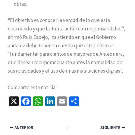
obras.
“El objetivo es conocer la verdad de lo que está
ocurriendo y que la Junta actúe con responsabilidad”,
afirmó Ruiz Espejo, insistiendo en que el Gobierno
andaluz debe tener en cuenta que este centro es
“fundamental para cientos de mayores de Antequera,
que desean recuperar cuanto antes la normalidad de
sus actividades y el uso de unas instalaciones dignas”.
Comparte esta noticia:
X
Fa
W
Li
E
C
ce
h
n
m
o
b
at
ke
ai
m
o
sA
dI
l
p
ANTERIOR
SIGUIENTE