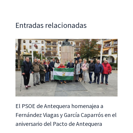
o
p
n
ar
k
p
tir
Entradas relacionadas
El PSOE de Antequera homenajea a
Fernández Viagas y García Caparrós en el
aniversario del Pacto de Antequera