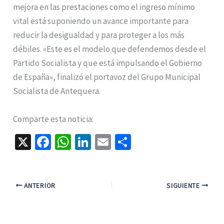
mejora en las prestaciones como el ingreso mínimo
vital está suponiendo un avance importante para
reducir la desigualdad y para proteger a los más
débiles. «Este es el modelo que defendemos desde el
Partido Socialista y que está impulsando el Gobierno
de España», finalizó el portavoz del Grupo Municipal
Socialista de Antequera.
Comparte esta noticia:
X
Fa
W
Li
E
C
ce
h
n
m
o
b
at
ke
ai
m
o
sA
dI
l
p
ANTERIOR
SIGUIENTE
o
p
n
ar
k
p
tir