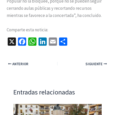
Popular no la bloquee, porque no se pueden seguir
cerrando aulas públicas y recortando recursos
mientras se favorece a la concertada”, ha concluido.
Comparte esta noticia:
X
Fa
W
Li
E
C
ce
h
n
m
o
b
at
ke
ai
m
o
sA
dI
l
p
ANTERIOR
SIGUIENTE
o
p
n
ar
k
p
tir
Entradas relacionadas