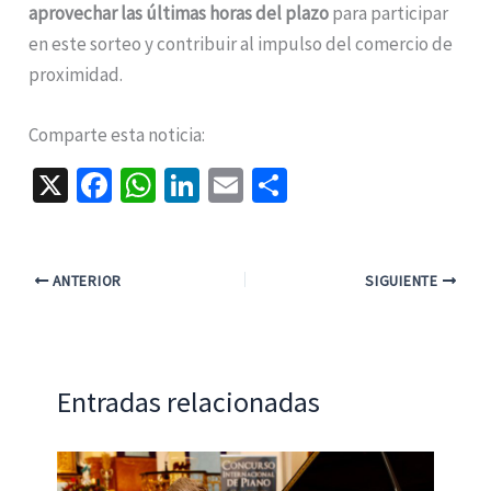
aprovechar las últimas horas del plazo
para participar
en este sorteo y contribuir al impulso del comercio de
proximidad.
Comparte esta noticia:
X
Fa
W
Li
E
C
ce
h
n
m
o
b
at
ke
ai
m
o
sA
dI
l
p
ANTERIOR
SIGUIENTE
o
p
n
ar
k
p
tir
Entradas relacionadas