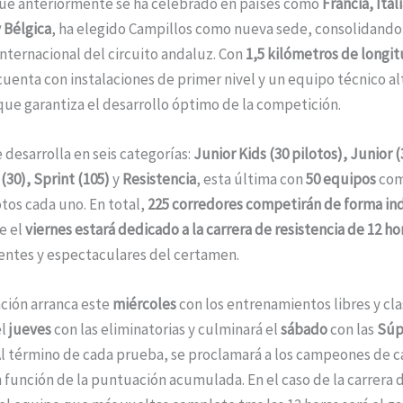
que anteriormente se ha celebrado en países como
Francia, Itali
 Bélgica
, ha elegido Campillos como nueva sede, consolidando 
nternacional del circuito andaluz. Con
1,5 kilómetros de longi
uenta con instalaciones de primer nivel y un equipo técnico 
que garantiza el desarrollo óptimo de la competición.
 desarrolla en seis categorías:
Junior Kids (30 pilotos), Junior
(30), Sprint (105)
y
Resistencia
, esta última con
50 equipos
com
lotos cada uno. En total,
225 corredores competirán de forma ind
e el
viernes estará dedicado a la carrera de resistencia de 12 ho
entes y espectaculares del certamen.
ción arranca este
miércoles
con los entrenamientos libres y clas
el
jueves
con las eliminatorias y culminará el
sábado
con las
Súp
 Al término de cada prueba, se proclamará a los campeones de 
 función de la puntuación acumulada. En el caso de la carrera 