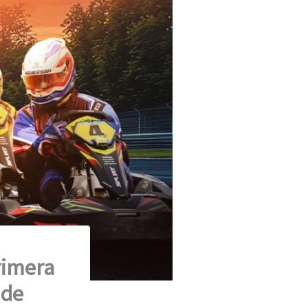
rimera
 de