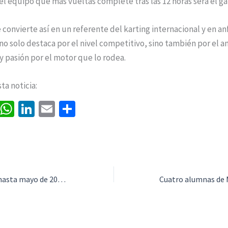
 el equipo que más vueltas complete tras las 12 horas será el g
 convierte así en un referente del karting internacional y en an
o solo destaca por el nivel competitivo, sino también por el 
y pasión por el motor que lo rodea.
a noticia:
Fa
W
Li
E
C
ce
h
n
m
o
b
at
ke
ai
m
o
sA
dI
l
p
o
p
n
ar
Campillos amplía hasta mayo de 2026 su programa de empleo para mayores de 52 años
k
p
tir