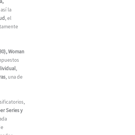
a,
así la
tud
, el
altamente
 (30), Woman
puestos
ividual
,
ras
, una de
ificatorios,
er Series y
cada
de