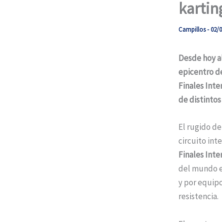
kartin
Campillos
-
02/0
Desde hoy al
epicentro de
Finales Inte
de distintos
El rugido de
circuito int
Finales Inte
del mundo en
y por equipo
resistencia.