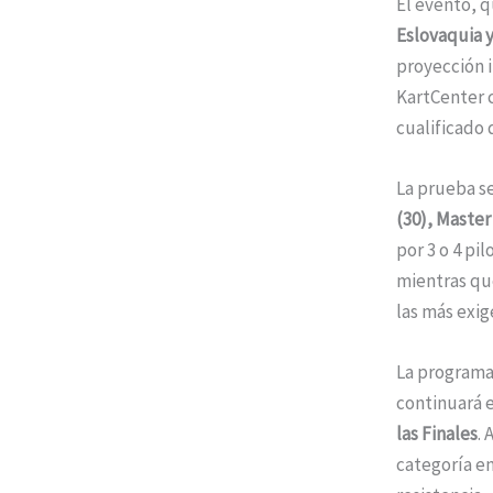
El evento, 
Eslovaquia y
proyección i
KartCenter c
cualificado 
La prueba se
(30), Master 
por 3 o 4 pi
mientras qu
las más exig
La programa
continuará 
las Finales
.
categoría en