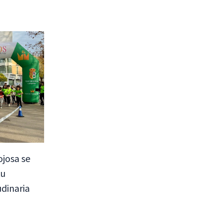
ojosa se
tu
dinaria