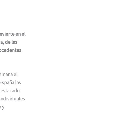
nvierte en el
a, de las
rocedentes
semana el
España las
 destacado
individuales
 y