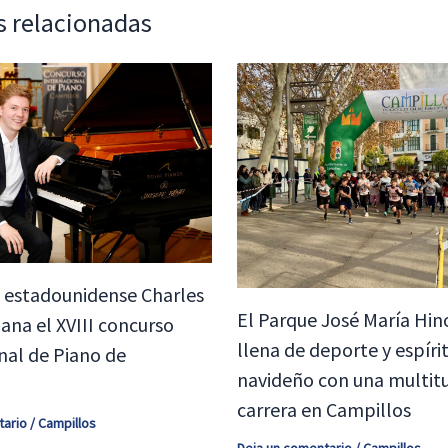
s relacionadas
a estadounidense Charles
El Parque José María Hin
ana el XVIII concurso
llena de deporte y espíri
nal de Piano de
navideño con una multitu
carrera en Campillos
tario
/
Campillos
Deja un comentario
/
Campillos