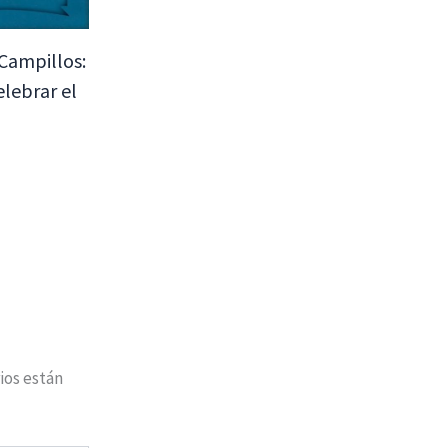
Campillos:
elebrar el
ios están