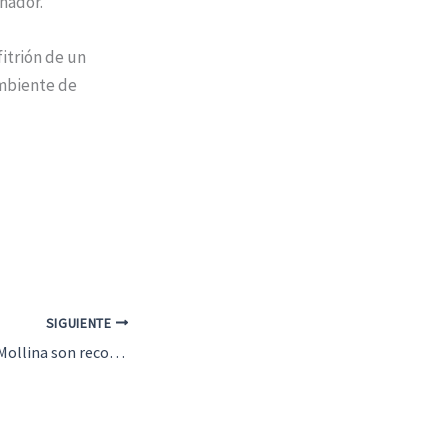
anador.
fitrión de un
ambiente de
SIGUIENTE
Cuatro alumnas de Mollina son reconocidas por su excelencia académica en el IES José María Fernández