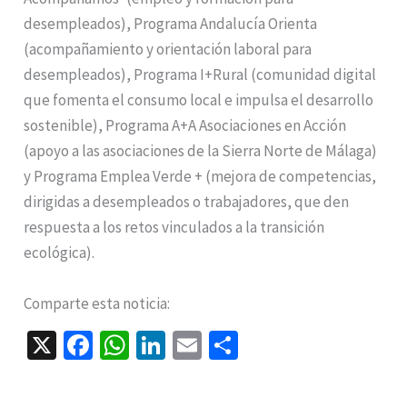
desempleados), Programa Andalucía Orienta
(acompañamiento y orientación laboral para
desempleados), Programa I+Rural (comunidad digital
que fomenta el consumo local e impulsa el desarrollo
sostenible), Programa A+A Asociaciones en Acción
(apoyo a las asociaciones de la Sierra Norte de Málaga)
y Programa Emplea Verde + (mejora de competencias,
dirigidas a desempleados o trabajadores, que den
respuesta a los retos vinculados a la transición
ecológica).
Comparte esta noticia:
X
Fa
W
Li
E
C
ce
h
n
m
o
b
at
ke
ai
m