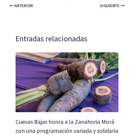
o
sA
dI
l
p
ANTERIOR
SIGUIENTE
o
p
n
ar
k
p
tir
Entradas relacionadas
Cuevas Bajas honra a la Zanahoria Morá
con una programación variada y solidaria