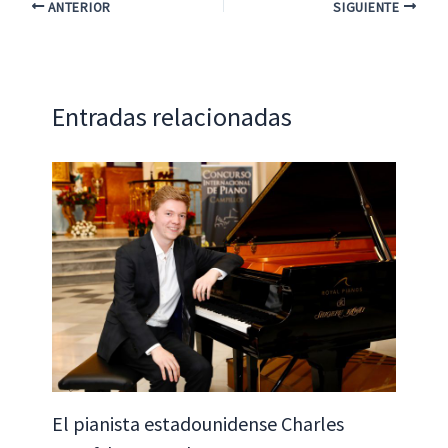
o
sA
dI
l
p
ANTERIOR
SIGUIENTE
o
p
n
ar
k
p
tir
Entradas relacionadas
El pianista estadounidense Charles