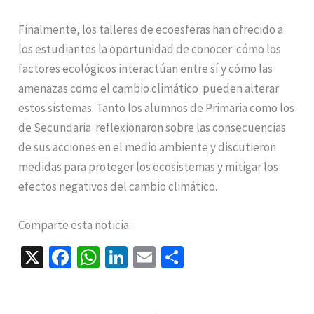
Finalmente, los talleres de ecoesferas han ofrecido a
los estudiantes la oportunidad de conocer cómo los
factores ecológicos interactúan entre sí y cómo las
amenazas como el cambio climático pueden alterar
estos sistemas. Tanto los alumnos de Primaria como los
de Secundaria reflexionaron sobre las consecuencias
de sus acciones en el medio ambiente y discutieron
medidas para proteger los ecosistemas y mitigar los
efectos negativos del cambio climático.
Comparte esta noticia:
X
Fa
W
Li
E
C
ce
h
n
m
o
b
at
ke
ai
m