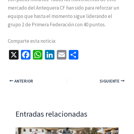
mercado del Antequera CF han sido para reforzar un
equipo que hasta el momento sigue liderando el
grupo 2 de Primera Federación con 40 puntos.
Comparte esta noticia:
X
Fa
W
Li
E
C
ce
h
n
m
o
b
at
ke
ai
m
o
sA
dI
l
p
ANTERIOR
SIGUIENTE
o
p
n
ar
k
p
tir
Entradas relacionadas