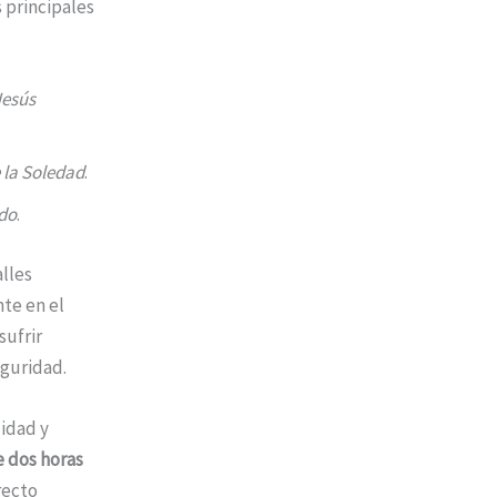
 principales
Jesús
 la Soledad
.
do
.
alles
nte en el
sufrir
eguridad.
idad y
e dos horas
recto