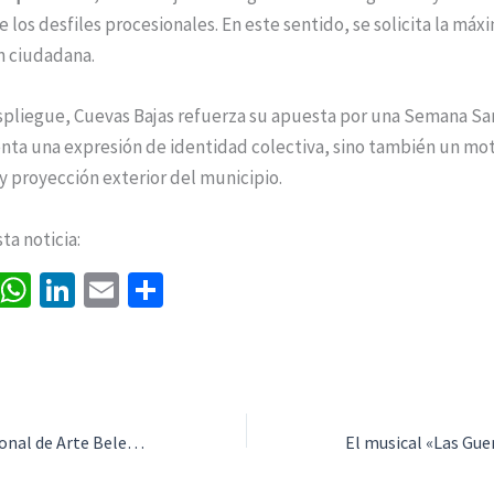
e los desfiles procesionales. En este sentido, se solicita la máx
n ciudadana.
spliegue, Cuevas Bajas refuerza su apuesta por una Semana Sa
nta una expresión de identidad colectiva, sino también un mo
y proyección exterior del municipio.
a noticia:
Fa
W
Li
E
C
ce
h
n
m
o
b
at
ke
ai
m
o
sA
dI
l
p
o
p
n
ar
El Museo Internacional de Arte Belenista renueva su muestra de Escenas de la Pasión de cara a la Semana Santa 2026
k
p
tir