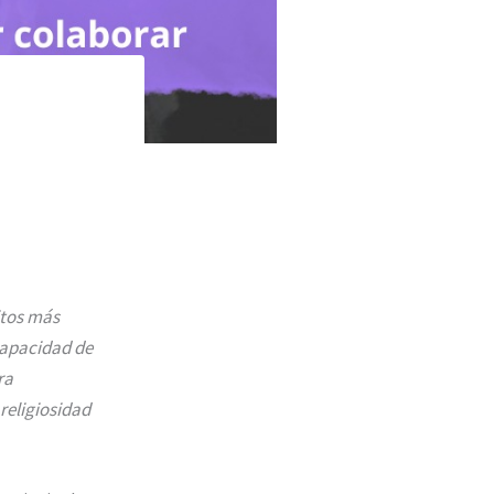
itos más
capacidad de
ra
religiosidad