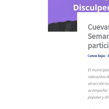
Cuevas
Semana
partic
Cuevas Bajas
-
3
El municipio 
relevantes d
atracción tur
acompañar la
popular y di