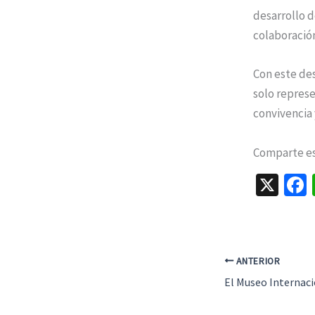
desarrollo d
colaboració
Con este de
solo represe
convivencia 
Comparte est
X
ANTERIOR