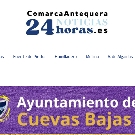
as
Fuente de Piedra
Humilladero
Mollina
V. de Algaidas