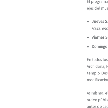
El programa 
ejes del mun
Jueves Sa
Nazareno
Viernes Sa
Domingo d
En todos los 
Archidona, N
templo. Desd
modificacion
Asimismo, el
orden públi
antes de ca