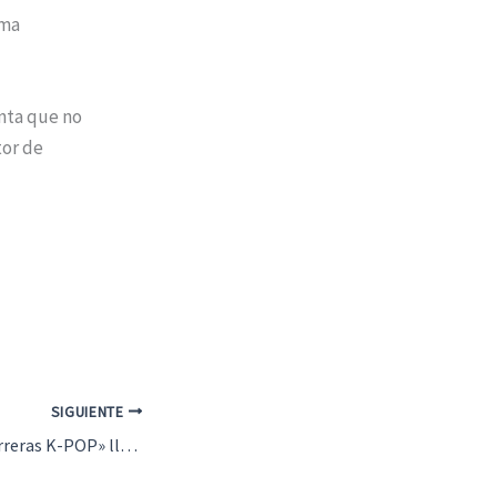
ima
nta que no
tor de
SIGUIENTE
El musical «Las Guerreras K-POP» llega a Campillos el próximo 5 de junio