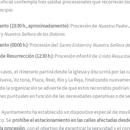
oficial contempla tres salidas procesionales que recorrerán los
icipio:
nto (23:30 h., aproximadamente):
Procesión de
Nuestro Padre 
y
Nuestra Señora de los Dolores
.
nto (00:00 h.):
Procesión del
Santo Entierro
y
Nuestra Señora de
e Resurrección (12:30 h.):
Procesión infantil de
Cristo Resucita
casos, el itinerario partirá desde la Iglesia y discurrirá por las c
ueva, Victoria, Plaza, Real, Río y La Reja, finalizando nuevame
e la organización se advierte de que estos recorridos podrían 
es puntuales en función de las necesidades operativas o de s
 Ayuntamiento ha establecido un dispositivo especial de movil
co. Se
prohíbe el estacionamiento en las calles afectadas desd
da procesión
, con el objetivo de garantizar la seguridad y el cor