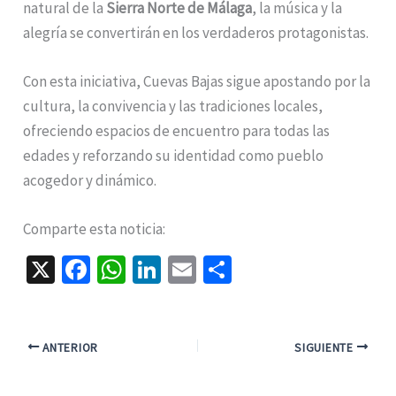
natural de la
Sierra Norte de Málaga
, la música y la
alegría se convertirán en los verdaderos protagonistas.
Con esta iniciativa, Cuevas Bajas sigue apostando por la
cultura, la convivencia y las tradiciones locales,
ofreciendo espacios de encuentro para todas las
edades y reforzando su identidad como pueblo
acogedor y dinámico.
Comparte esta noticia:
X
Fa
W
Li
E
C
ce
h
n
m
o
b
at
ke
ai
m
o
sA
dI
l
p
ANTERIOR
SIGUIENTE
o
p
n
ar