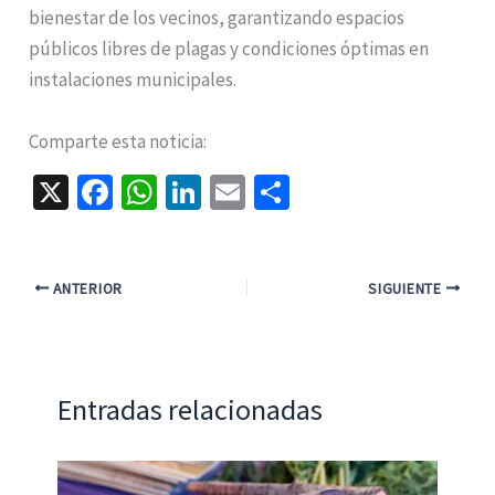
bienestar de los vecinos, garantizando espacios
públicos libres de plagas y condiciones óptimas en
instalaciones municipales.
Comparte esta noticia:
X
Fa
W
Li
E
C
ce
h
n
m
o
b
at
ke
ai
m
o
sA
dI
l
p
ANTERIOR
SIGUIENTE
o
p
n
ar
k
p
tir
Entradas relacionadas