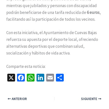
mientras que jubilados y personas con discapacidad
podrán beneficiarse de una tarifa reducida de
6 euros
,
facilitando así la participación de todos los vecinos.
Con esta iniciativa, el Ayuntamiento de Cuevas Bajas
refuerza su apuesta por el deporte local, ofreciendo
alternativas deportivas que combinan salud,
socialización y hábitos de vida activa.
Comparte esta noticia:
X
Fa
W
Li
E
C
ce
h
n
m
o
b
at
ke
ai
m
o
sA
dI
l
p
ANTERIOR
SIGUIENTE
o
p
n
ar