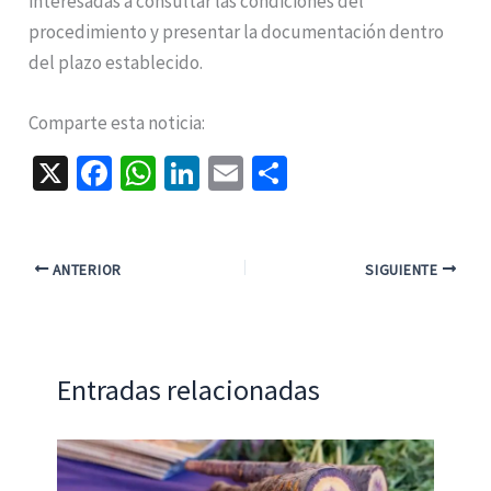
interesadas a consultar las condiciones del
procedimiento y presentar la documentación dentro
del plazo establecido.
Comparte esta noticia:
X
Fa
W
Li
E
C
ce
h
n
m
o
b
at
ke
ai
m
o
sA
dI
l
p
ANTERIOR
SIGUIENTE
o
p
n
ar
k
p
tir
Entradas relacionadas