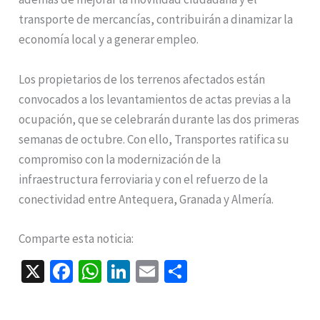
transporte de mercancías, contribuirán a dinamizar la
economía local y a generar empleo.
Los propietarios de los terrenos afectados están
convocados a los levantamientos de actas previas a la
ocupación, que se celebrarán durante las dos primeras
semanas de octubre. Con ello, Transportes ratifica su
compromiso con la modernización de la
infraestructura ferroviaria y con el refuerzo de la
conectividad entre Antequera, Granada y Almería.
Comparte esta noticia:
X
Fa
W
Li
E
C
ce
h
n
m
o
b
at
ke
ai
m