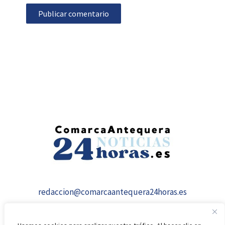
redaccion@comarcaantequera24horas.es