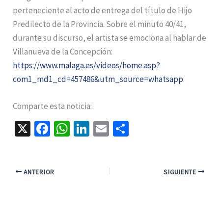
perteneciente al acto de entrega del título de Hijo
Predilecto de la Provincia. Sobre el minuto 40/41,
durante su discurso, el artista se emociona al hablar de
Villanueva de la Concepción:
https://www.malaga.es/videos/home.asp?
com1_md1_cd=457486&utm_source=whatsapp
.
Comparte esta noticia:
X
Fa
W
Li
E
C
ce
h
n
m
o
b
at
ke
ai
m
o
sA
dI
l
p
ANTERIOR
SIGUIENTE
o
p
n
ar
k
p
tir