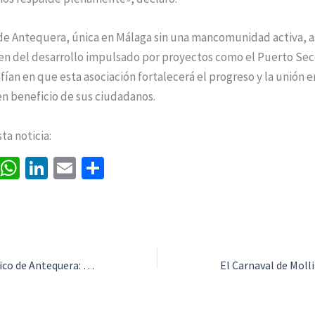
de Antequera, única en Málaga sin una mancomunidad activa, as
ren del desarrollo impulsado por proyectos como el Puerto Sec
fían en que esta asociación fortalecerá el progreso y la unión e
n beneficio de sus ciudadanos.
a noticia:
Fa
W
Li
E
C
ce
h
n
m
o
b
at
ke
ai
m
o
sA
dI
l
p
o
p
n
ar
El Polígono Logístico de Antequera: 1,6 millones de metros cuadrados para liderar el sur de Europa
k
p
tir