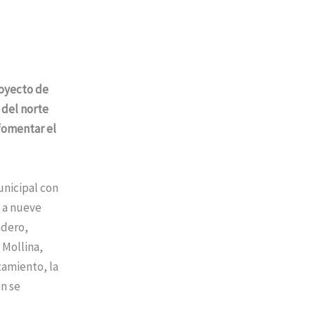
royecto de
 del norte
 fomentar el
unicipal con
 a nueve
adero,
 Mollina,
tamiento, la
ón se