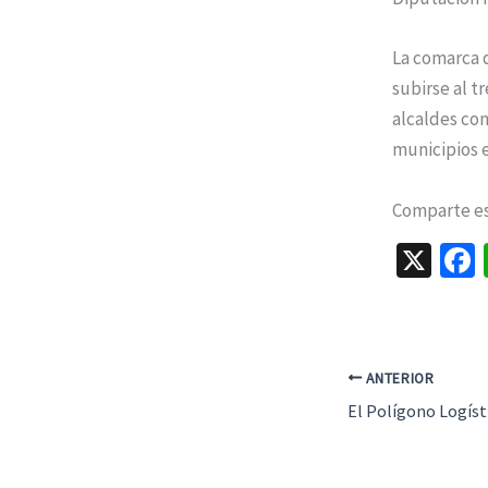
La comarca 
subirse al t
alcaldes con
municipios e
Comparte est
X
ANTERIOR