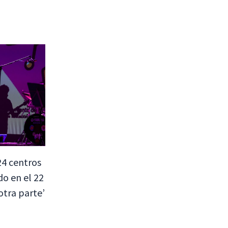
24 centros
do en el 22
otra parte’