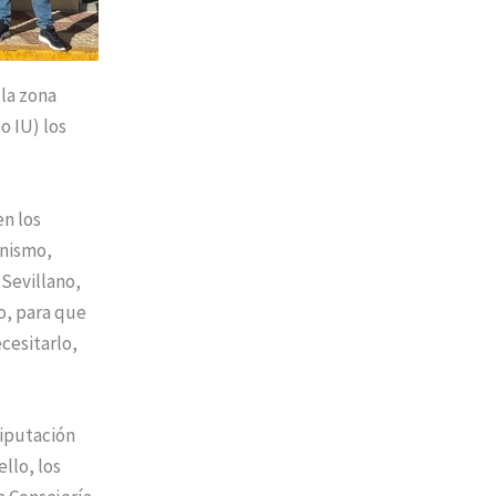
 la zona
 IU) los
en los
anismo,
Sevillano,
o, para que
cesitarlo,
Diputación
llo, los