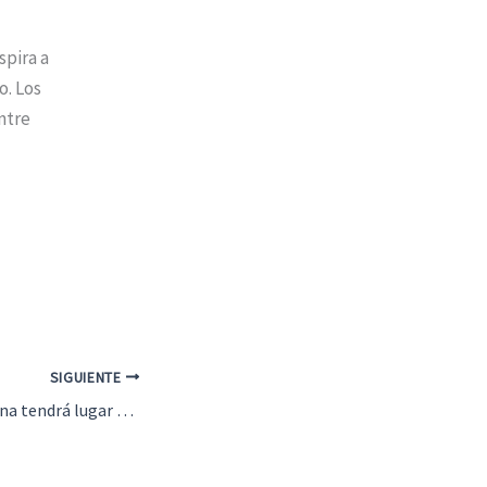
pira a
o. Los
ntre
SIGUIENTE
El Carnaval de Mollina tendrá lugar entre el 1 y el 2 de marzo con fiesta para todos los públicos