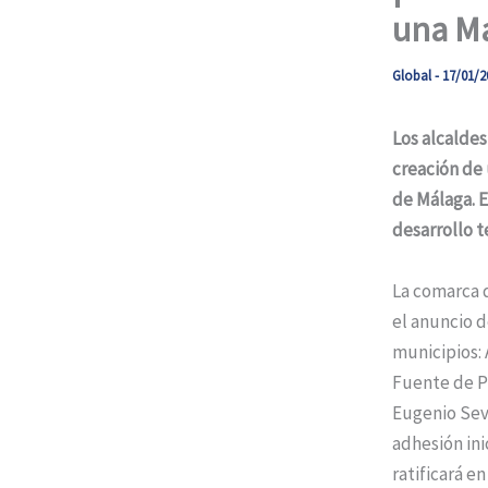
una M
Global
-
17/01/2
Los alcalde
creación de
de Málaga. E
desarrollo te
La comarca d
el anuncio d
municipios: 
Fuente de Pi
Eugenio Sevi
adhesión ini
ratificará e