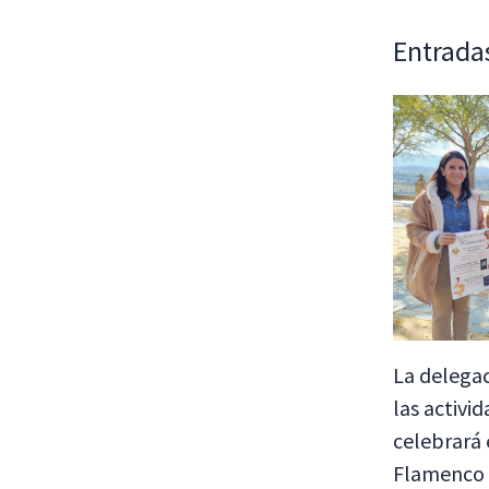
Entrada
La delegac
las activi
celebrará 
Flamenco