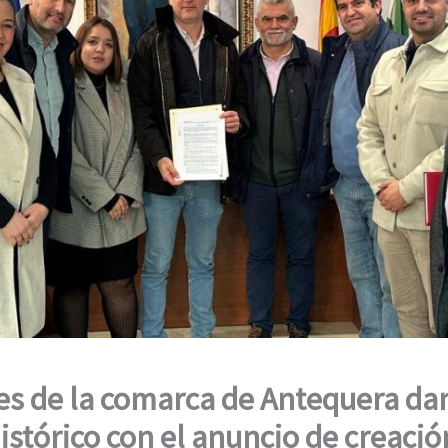
es de la comarca de Antequera da
istórico con el anuncio de creació