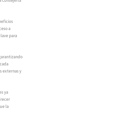
a Consejería
neficios
ceso a
lave para
 garantizando
 cada
s externas y
es ya
frecer
ue la