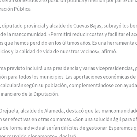
erán sometidos a exposición pública y revisión por parte de l
ación Pública.
 diputado provincial y alcalde de Cuevas Bajas, subrayó los be
e la mancomunidad. «Permitirá reducir costes y facilitar el ac
s que hemos perdido en los últimos años. Es una herramienta c
icios y la calidad de vida de nuestros vecinos», afirmó.
ma previsto incluirá una presidencia y varias vicepresidencias,
ión para todos los municipios. Las aportaciones económicas de
e calcularán según su población, complementándose con ayuda
financiero de la Diputación.
 Orejuela, alcalde de Alameda, destacó que las mancomunidad
ser efectivas en otras comarcas. «Son una solución ágil para o
e de forma individual serían difíciles de gestionar. Esperamos q
nos respalde plenamente», declaró.