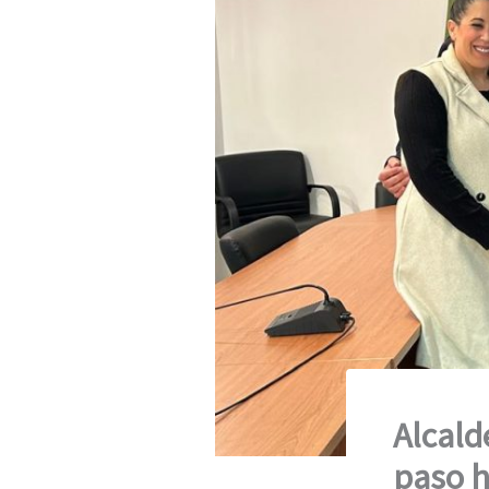
Alcald
paso h