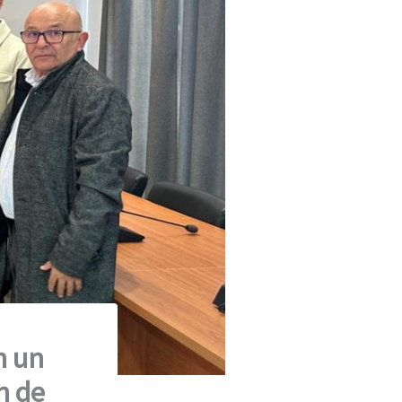
n un
n de