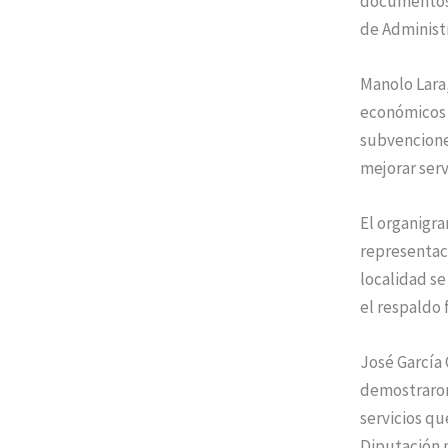
documentos s
de Administr
Manolo Lara,
económicos d
subvencione
mejorar serv
El organigra
representac
localidad s
el respaldo 
José García
demostraron 
servicios qu
Diputación 