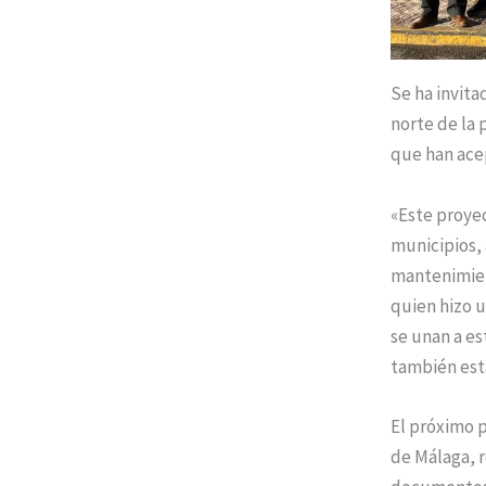
Se ha invita
norte de la
que han ace
«Este proyec
municipios,
mantenimient
quien hizo u
se unan a es
también está
El próximo p
de Málaga, r