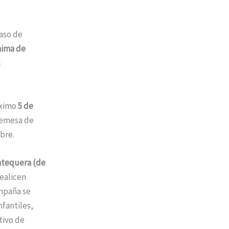
caso de
nima de
l
óximo
5 de
remesa de
bre.
ntequera (de
ealicen
ampaña se
fantiles,
tivo de