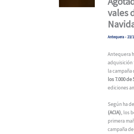
Agotad
vales 
Navid
Antequera
-
23/1
Antequera ha
adquisición 
la campaña 
los 7.000 de
ediciones an
Según ha de
(ACIA)
, los 
primera maña
campaña de 