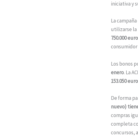
iniciativa y
La campaña 
utilizarse l
750.000 euro
consumidor 
Los bonos p
enero
. La A
153.050 euro
De forma par
nuevo) tien
compras igua
completa con
concursos, a