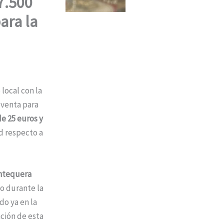
7.500
ara la
local con la
 venta para
e 25 euros y
d respecto a
Antequera
o durante la
do ya en la
ción de esta