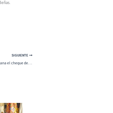
deñas.
SIGUIENTE
Juan de Dios Mora gana el cheque de 3.000 euros de la campaña ‘Comprar en Navidad en Antequera tiene premio’ 2025