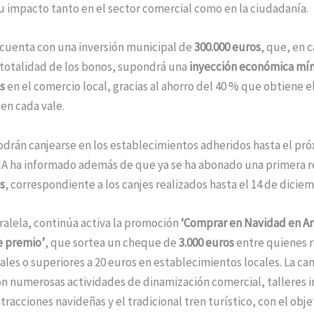
 su impacto tanto en el sector comercial como en la ciudadanía.
cuenta con una inversión municipal de
300.000 euros
, que, en 
a totalidad de los bonos, supondrá una
inyección económica mí
s
en el comercio local, gracias al ahorro del 40 % que obtiene e
en cada vale.
odrán canjearse en los establecimientos adheridos hasta el pr
CIA ha informado además de que ya se ha abonado una primera 
s
, correspondiente a los canjes realizados hasta el 14 de diciem
alela, continúa activa la promoción
‘Comprar en Navidad en A
e premio’
, que sortea un cheque de
3.000 euros
entre quienes r
les o superiores a 20 euros en establecimientos locales. La c
 numerosas actividades de dinamización comercial, talleres in
tracciones navideñas y el tradicional tren turístico, con el obje