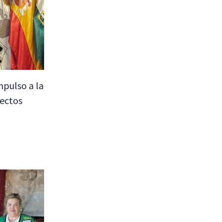
mpulso a la
yectos
a