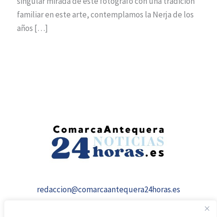
singular mirada de este fotógrafo con una tradición
familiar en este arte, contemplamos la Nerja de los
años […]
redaccion@comarcaantequera24horas.es