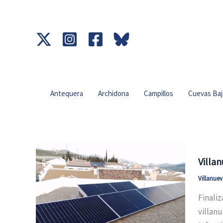
Ir
al
contenido
Antequera
Archidona
Campillos
Cuevas Baj
Villa
Villanue
Finaliz
villanu