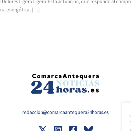
l Dolores Ligero Ligero. Esta actuación, que responde al compro
cia energética, […]
redaccion@comarcaantequera24horas.es